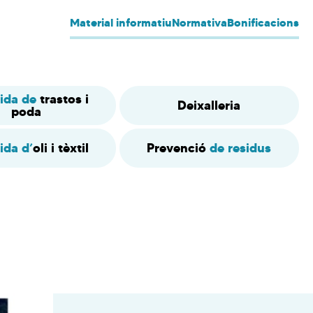
Material informatiu
Normativa
Bonificacions
lida de
trastos i
Deixalleria
poda
ida d’
oli i tèxtil
Prevenció
de residus