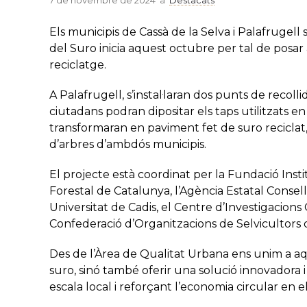
7 de novembre de 2024
a
Destacats
Els municipis de Cassà de la Selva i Palafrugell 
del Suro inicia aquest octubre per tal de posar
reciclatge.
A Palafrugell, s’instal·laran dos punts de recollid
ciutadans podran dipositar els taps utilitzats en
transformaran en paviment fet de suro reciclat, 
d’arbres d’ambdós municipis.
El projecte està coordinat per la Fundació Insti
Forestal de Catalunya, l’Agència Estatal Consell
Universitat de Cadis, el Centre d’Investigacion
Confederació d’Organitzacions de Selvicultors
Des de l’Àrea de Qualitat Urbana ens unim a aq
suro, sinó també oferir una solució innovadora i
escala local i reforçant l’economia circular en e