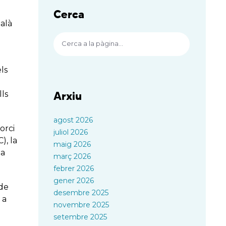
Cerca
talà
els
lls
Arxiu
agost 2026
orci
juliol 2026
), la
maig 2026
la
març 2026
febrer 2026
gener 2026
 de
desembre 2025
 a
novembre 2025
setembre 2025