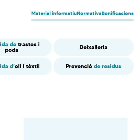
Material informatiu
Normativa
Bonificacions
lida de
trastos i
Deixalleria
poda
ida d’
oli i tèxtil
Prevenció
de residus