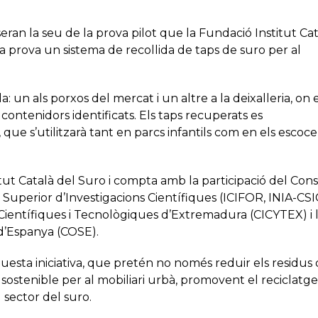
seran la seu de la prova pilot que la Fundació Institut Ca
 a prova un sistema de recollida de taps de suro per al
a: un als porxos del mercat i un altre a la deixalleria, on 
 contenidors identificats. Els taps recuperats es
que s’utilitzarà tant en parcs infantils com en els escoce
tut Català del Suro i compta amb la participació del Cons
 Superior d’Investigacions Científiques (ICIFOR, INIA-CSIC
s Científiques i Tecnològiques d’Extremadura (CICYTEX) i 
 d’Espanya (COSE).
uesta iniciativa, que pretén no només reduir els residus
 sostenible per al mobiliari urbà, promovent el reciclatge
l sector del suro.